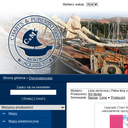
Wybierz walutę
Strona główna
»
Oprogramowanie
Zapisz się na newsletter
Wybierz:
Lista skrócona
|
Pełna lista 
Producenci:
NV-Verlag
Sortowanie:
Nazwa
Cena
Producent
[ Dodaj ]
[ Usuń ]
Upgrade Chart Na
uaktualnienie opr
Mapy
Mapy elektroniczne