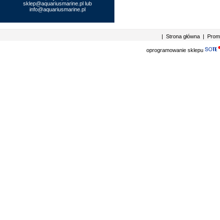
sklep@aquariusmarine.pl lub
info@aquariusmarine.pl
|
Strona główna
|
Prom
oprogramowanie sklepu