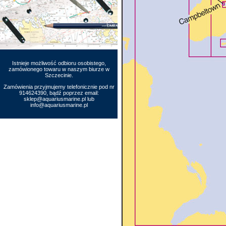
Istnieje możliwość odbioru osobistego,
zamówionego towaru w naszym biurze w
Szczecinie.
Zamówienia przyjmujemy telefonicznie pod nr
914624390, bądź poprzez email:
sklep@aquariusmarine.pl lub
info@aquariusmarine.pl