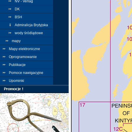
NV - Verlag
DK
BSH
Admiralicja Brytyjska
wody śródlądowe
mapy
Mapy elektroniczne
Oprogramowanie
Publikacje
Pomoce nawigacyjne
Upominki