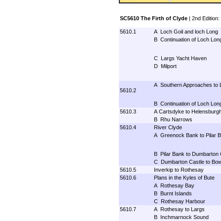
SC5610 The Firth of Clyde
| 2nd Edition
5610.1
A Loch Goil and loch Long
B Continuation of Loch Lon
C Largs Yacht Haven
D Milport
A Southern Approaches to L
5610.2
B Continuation of Loch Lon
5610.3
A Cartsdyke to Helensburg
B Rhu Narrows
5610.4
River Clyde
A Greenock Bank to Pilar 
B Pilar Bank to Dumbarton 
C Dumbarton Castle to Bow
5610.5
Inverkip to Rothesay
5610.6
Plans in the Kyles of Bute
A Rothesay Bay
B Burnt Islands
C Rothesay Harbour
5610.7
A Rothesay to Largs
B Inchmarnock Sound