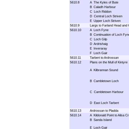
5610.8
A The Kyles of Bute
B Caladh Harbour
C Loch Riddon
D Central Loch Striven
E Upper Loch Striven
5610.9
Largs to Farland Head and
5610.10
A Loch Fyne
B Continuation of Loch Fyn
C Loch Gilp
D Ardrishaig
E Inveraray
F Loch Gair
5610.11
Tarbert to Ardrossan
5610.12
Plans on the Mull of Kintyre
A Kilbrannan Sound
B Cambletown Loch
C Cambletown Harbour
D East Loch Tarbert
5610.13
Ardrossan to Pladda
5610.14
A Kildonald Point to Ailsa Cr
B Sanda Island
E Loch Gair