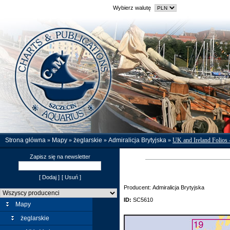
Wybierz walutę
Strona główna
»
Mapy
»
żeglarskie
»
Admiralicja Brytyjska
»
UK and Ireland Folios -
Zapisz się na newsletter
[ Dodaj ]
[ Usuń ]
Producent: Admiralicja Brytyjska
ID:
SC5610
Mapy
żeglarskie