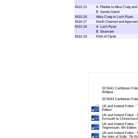
5610.15
A Pladda to Ailsa Craig and
B Sanda Island
5610.16
Ailsa Craig to Loch Ryan
5610.17
North Channel and Approac
5610.18
A Loch Ryan
B Stranraer
5610.19
Firth of Clyde
SC5641 Caribbean Folio
Antigua
SC5643 Caribbean Folios
UK and Ireland Folios -
Edition
UK and Ireland Folios -
Exmouth to Christchurch
UK and Ireland Folios -
Teignmouth: 9th Edition
UK and Ireland Folios - 
the Isles of Scilly: 7th Ed