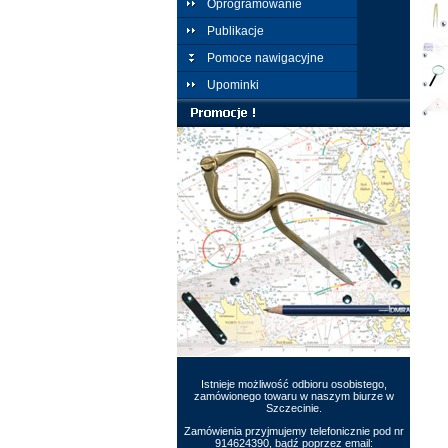
Oprogramowanie
Publikacje
Pomoce nawigacyjne
Upominki
Istnieje możliwość odbioru osobistego,
zamówionego towaru w naszym biurze w
Szczecinie.
Zamówienia przyjmujemy telefonicznie pod nr
914624390, bądź poprzez email: