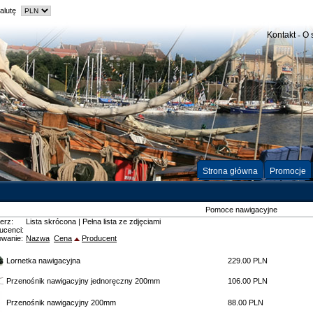
alutę
Kontakt
-
O 
Strona główna
Promocje
Pomoce nawigacyjne
erz:
Lista skrócona
|
Pełna lista ze zdjęciami
ucenci:
owanie:
Nazwa
Cena
Producent
Lornetka nawigacyjna
229.00 PLN
Przenośnik nawigacyjny jednoręczny 200mm
106.00 PLN
Przenośnik nawigacyjny 200mm
88.00 PLN