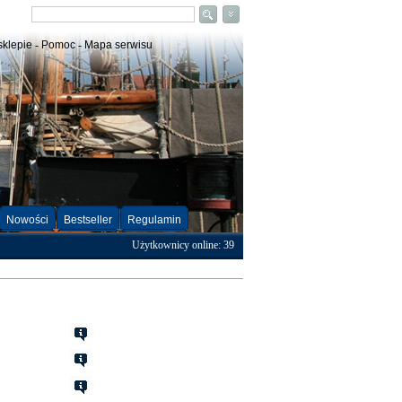
sklepie
-
Pomoc
-
Mapa serwisu
Nowości
Bestseller
Regulamin
Użytkownicy online: 39