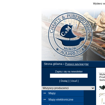
Wybierz w
Strona główna
»
Pomoce nawigacyjne
Zapisz się na newsletter
Wybi
Prod
Sort
[ Dodaj ]
[ Usuń ]
Mapy
Mapy elektroniczne